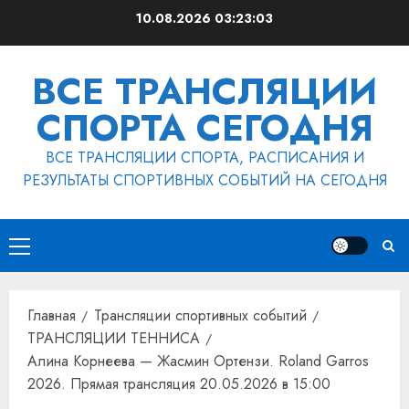
Перейти
10.08.2026
03:23:03
к
содержимому
ВСЕ ТРАНСЛЯЦИИ
СПОРТА СЕГОДНЯ
ВСЕ ТРАНСЛЯЦИИ СПОРТА, РАСПИСАНИЯ И
РЕЗУЛЬТАТЫ СПОРТИВНЫХ СОБЫТИЙ НА СЕГОДНЯ
Основное
меню
Главная
Трансляции спортивных событий
ТРАНСЛЯЦИИ ТЕННИСА
Алина Корнеева — Жасмин Ортензи. Roland Garros
2026. Прямая трансляция 20.05.2026 в 15:00