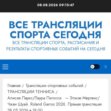
Перейти
08.08.2026
09:15:47
к
содержимому
ВСЕ ТРАНСЛЯЦИИ
СПОРТА СЕГОДНЯ
ВСЕ ТРАНСЛЯЦИИ СПОРТА, РАСПИСАНИЯ И
РЕЗУЛЬТАТЫ СПОРТИВНЫХ СОБЫТИЙ НА СЕГОДНЯ
Основное
меню
Главная
Трансляции спортивных событий
ТРАНСЛЯЦИИ ТЕННИСА
Алисия Паркс/Лаура Пигосси — Элизе Мертенс/
Чжан Шуай. Roland Garros 2026. Прямая трансляция
28.05.2026 в 19:00