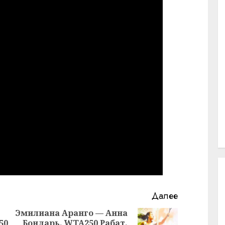
Далее
Эмилиана Аранго — Анна
50
Бондарь. WTA250 Рабат.
Следующая