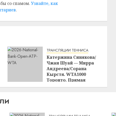
ьбы со спамом.
Узнайте, как
нтариев
.
ТРАНСЛЯЦИИ ТЕННИСА
Катержина Синякова/
Чжан Шуай — Мирра
Андреева/Сорана
Кырстя. WTA1000
Торонто. Прямая
трансляция 08.08.2026 в
00:00
16:48
07.08.2026
ИЛИ