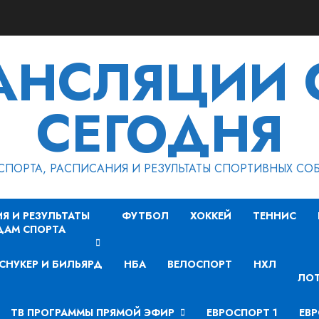
РАНСЛЯЦИИ 
СЕГОДНЯ
СПОРТА, РАСПИСАНИЯ И РЕЗУЛЬТАТЫ СПОРТИВНЫХ СО
Я И РЕЗУЛЬТАТЫ
ФУТБОЛ
ХОККЕЙ
ТЕННИС
ДАМ СПОРТА
СНУКЕР И БИЛЬЯРД
НБА
ВЕЛОСПОРТ
НХЛ
ЛОТ
ТВ ПРОГРАММЫ ПРЯМОЙ ЭФИР
ЕВРОСПОРТ 1
ЕВР