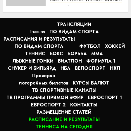
По соображениям совести
(2016) / Hacksaw Ridge
смотреть онлайн
ТРАНСЛЯЦИИ
1:12
07.08.2026
Главная
ПО ВИДАМ СПОРТA
РАСПИСАНИЯ И РЕЗУЛЬТАТЫ
ПО ВИДАМ СПОРТА
ФУТБОЛ
ХОККЕЙ
ТЕННИС
БОКС
БОРЬБА
MMA
ЛЫЖНЫЕ ГОНКИ
БИАТЛОН
ФОРМУЛА 1
СНУКЕР И БИЛЬЯРД
НБА
ВЕЛОСПОРТ
НХЛ
Проверка
лотерейных билетов
КУРСЫ ВАЛЮТ
ТВ СПОРТИВНЫЕ КАНАЛЫ
ТВ ПРОГРАММЫ ПРЯМОЙ ЭФИР
ЕВРОСПОРТ 1
ЕВРОСПОРТ 2
КОНТАКТЫ
РАЗМЕЩЕНИЕ СТАТЕЙ
РАСПИСАНИЕ И РЕЗУЛЬТАТЫ
ТЕННИСА НА СЕГОДНЯ