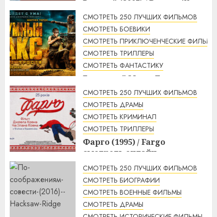
Рататуй (2007) / Ratatouille
смотреть онлайн
СМОТРЕТЬ 250 ЛУЧШИХ ФИЛЬМОВ
2:32
07.08.2026
СМОТРЕТЬ БОЕВИКИ
СМОТРЕТЬ ПРИКЛЮЧЕНЧЕСКИЕ ФИЛЬМЫ
СМОТРЕТЬ ТРИЛЛЕРЫ
СМОТРЕТЬ ФАНТАСТИКУ
Безумный Макс: Дорога
ярости (2015) / Mad Max: Fury
СМОТРЕТЬ 250 ЛУЧШИХ ФИЛЬМОВ
Road смотреть онлайн
СМОТРЕТЬ ДРАМЫ
1:56
07.08.2026
СМОТРЕТЬ КРИМИНАЛ
СМОТРЕТЬ ТРИЛЛЕРЫ
Фарго (1995) / Fargo
смотреть онлайн
1:49
07.08.2026
СМОТРЕТЬ 250 ЛУЧШИХ ФИЛЬМОВ
СМОТРЕТЬ БИОГРАФИИ
СМОТРЕТЬ ВОЕННЫЕ ФИЛЬМЫ
СМОТРЕТЬ ДРАМЫ
СМОТРЕТЬ ИСТОРИЧЕСКИЕ ФИЛЬМЫ