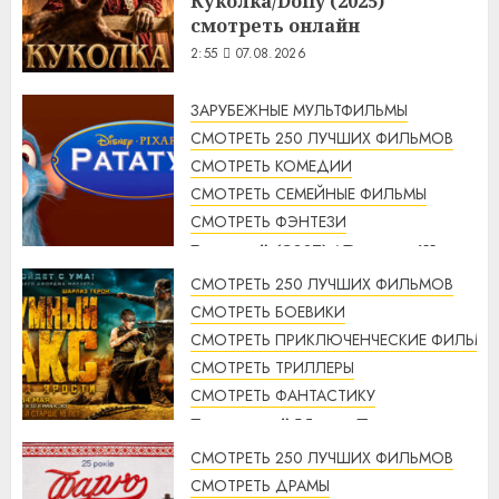
Куколка/Dolly (2025)
смотреть онлайн
2:55
07.08.2026
ЗАРУБЕЖНЫЕ МУЛЬТФИЛЬМЫ
СМОТРЕТЬ 250 ЛУЧШИХ ФИЛЬМОВ
СМОТРЕТЬ КОМЕДИИ
СМОТРЕТЬ СЕМЕЙНЫЕ ФИЛЬМЫ
СМОТРЕТЬ ФЭНТЕЗИ
Рататуй (2007) / Ratatouille
смотреть онлайн
СМОТРЕТЬ 250 ЛУЧШИХ ФИЛЬМОВ
2:32
07.08.2026
СМОТРЕТЬ БОЕВИКИ
СМОТРЕТЬ ПРИКЛЮЧЕНЧЕСКИЕ ФИЛЬМЫ
СМОТРЕТЬ ТРИЛЛЕРЫ
СМОТРЕТЬ ФАНТАСТИКУ
Безумный Макс: Дорога
ярости (2015) / Mad Max: Fury
СМОТРЕТЬ 250 ЛУЧШИХ ФИЛЬМОВ
Road смотреть онлайн
СМОТРЕТЬ ДРАМЫ