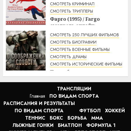
1:56
07.08.2026
СМОТРЕТЬ КРИМИНАЛ
СМОТРЕТЬ ТРИЛЛЕРЫ
Фарго (1995) / Fargo
смотреть онлайн
1:49
07.08.2026
СМОТРЕТЬ 250 ЛУЧШИХ ФИЛЬМОВ
СМОТРЕТЬ БИОГРАФИИ
СМОТРЕТЬ ВОЕННЫЕ ФИЛЬМЫ
СМОТРЕТЬ ДРАМЫ
СМОТРЕТЬ ИСТОРИЧЕСКИЕ ФИЛЬМЫ
По соображениям совести
(2016) / Hacksaw Ridge
смотреть онлайн
ТРАНСЛЯЦИИ
1:12
07.08.2026
Главная
ПО ВИДАМ СПОРТA
РАСПИСАНИЯ И РЕЗУЛЬТАТЫ
ПО ВИДАМ СПОРТА
ФУТБОЛ
ХОККЕЙ
ТЕННИС
БОКС
БОРЬБА
MMA
ЛЫЖНЫЕ ГОНКИ
БИАТЛОН
ФОРМУЛА 1