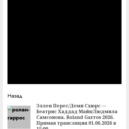
Продолжить
Назад
чтение
Эллен Перес/Деми Схюрс —
Беатрис Хаддад Майя/Людмила
Пр
Самсонова. Roland Garros 2026.
за
Прямая трансляция 01.06.2026 в
15:00