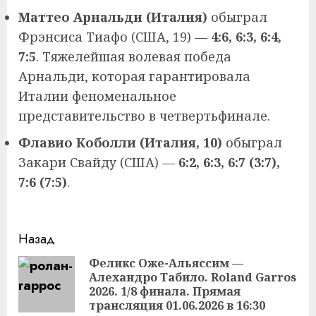
Маттео Арнальди (Италия)
обыграл
Фрэнсиса Тиафо (США, 19) —
4:6, 6:3, 6:4,
7:5
. Тяжелейшая волевая победа
Арнальди, которая гарантировала
Италии феноменальное
представительство в четвертьфинале.
Флавио Коболли (Италия, 10)
обыграл
Закари Свайду (США) —
6:2, 6:3, 6:7 (3:7),
7:6 (7:5)
.
Продолжить
Назад
чтение
Феликс Оже-Альяссим —
Алехандро Табило. Roland Garros
Пр
2026. 1/8 финала. Прямая
за
трансляция 01.06.2026 в 16:30