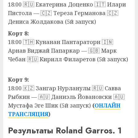
18:00 🇷🇺 Екатерина Доценко 🇮🇹 Илари
Пистола — 🇨🇿 Тереза Германова 🇨🇿
Дениса Жолдакова (5й запуск)
Корт 8:
18:00 🇹🇭 Кунанан Пантараторн 🇮🇳
Арнав Виджай Папаркар — 🇬🇧 Марк
Чебан 🇷🇺 Кирилл Филаретов (5й запуск)
Корт 9:
18:00 🇰🇿 Зангар Нурланулы 🇷🇺 Савва
Рыбкин — 🇦🇺 Даниэль Йовановски 🇦🇺
Мустафа Эге Шик (5й запуск)
(
ОНЛАЙН
ТРАНСЛЯЦИЯ
)
Результаты Roland Garros. 1