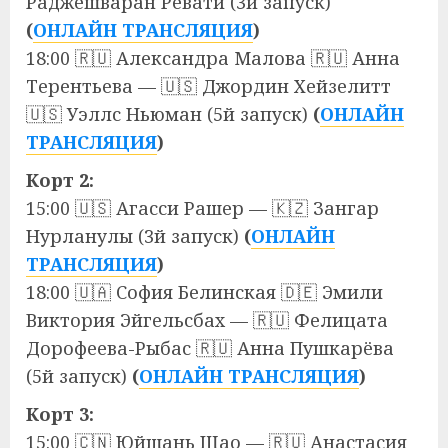
Раджешваран Ревати (3й запуск)
(
ОНЛАЙН ТРАНСЛЯЦИЯ
)
18:00 🇷🇺 Александра Малова 🇷🇺 Анна
Терентьева — 🇺🇸 Джордин Хейзелитт
🇺🇸 Уэллс Ньюман (5й запуск)
(
ОНЛАЙН
ТРАНСЛЯЦИЯ
)
Корт 2:
15:00 🇺🇸 Агасси Рашер — 🇰🇿 Зангар
Нурланулы (3й запуск)
(
ОНЛАЙН
ТРАНСЛЯЦИЯ
)
18:00 🇺🇦 София Белинская 🇩🇪 Эмили
Виктория Эйгельсбах — 🇷🇺 Фелицата
Дорофеева-Рыбас 🇷🇺 Анна Пушкарёва
(5й запуск)
(
ОНЛАЙН ТРАНСЛЯЦИЯ
)
Корт 3:
15:00 🇨🇳 Юйшань Шао — 🇷🇺 Анастасия