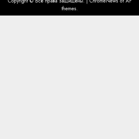
Copyright © Все права защищены.
|
ChromeNews
от AF
themes.