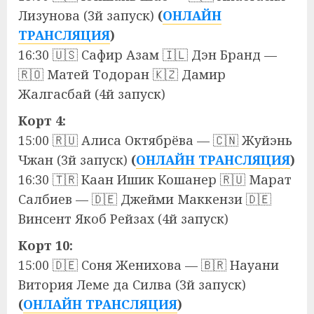
Лизунова (3й запуск)
(
ОНЛАЙН
ТРАНСЛЯЦИЯ
)
16:30 🇺🇸 Сафир Азам 🇮🇱 Дэн Бранд —
🇷🇴 Матей Тодоран 🇰🇿 Дамир
Жалгасбай (4й запуск)
Корт 4:
15:00 🇷🇺 Алиса Октябрёва — 🇨🇳 Жуйэнь
Чжан (3й запуск)
(
ОНЛАЙН ТРАНСЛЯЦИЯ
)
16:30 🇹🇷 Каан Ишик Кошанер 🇷🇺 Марат
Салбиев — 🇩🇪 Джейми Маккензи 🇩🇪
Винсент Якоб Рейзах (4й запуск)
Корт 10:
15:00 🇩🇪 Соня Женихова — 🇧🇷 Науани
Витория Леме да Силва (3й запуск)
(
ОНЛАЙН ТРАНСЛЯЦИЯ
)