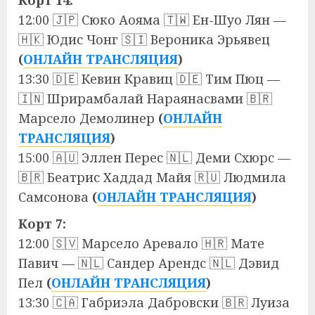
12:00 🇯🇵 Сюко Аояма 🇹🇼 Ен-Шуо Лян —
🇭🇰 Юдис Чонг 🇸🇮 Вероника Эрьявец
(
ОНЛАЙН ТРАНСЛЯЦИЯ
)
13:30 🇩🇪 Кевин Кравиц 🇩🇪 Тим Пюц —
🇮🇳 Шрирамбалай Нараянасвами 🇧🇷
Марсело Демолинер
(
ОНЛАЙН
ТРАНСЛЯЦИЯ
)
15:00 🇦🇺 Эллен Перес 🇳🇱 Деми Схюрс —
🇧🇷 Беатрис Хаддад Майя 🇷🇺 Людмила
Самсонова
(
ОНЛАЙН ТРАНСЛЯЦИЯ
)
Корт 7:
12:00 🇸🇻 Марсело Аревало 🇭🇷 Мате
Павич — 🇳🇱 Сандер Арендс 🇳🇱 Дэвид
Пел
(
ОНЛАЙН ТРАНСЛЯЦИЯ
)
13:30 🇨🇦 Габриэла Дабровски 🇧🇷 Луиза