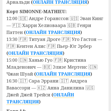
Арнальди
(
ОНЛАЙН ТРАНСЛЯЦИЯ
)
Корт SIMONNE-MATHIEU:
12:00 🇸🇪 Андре Горанссон 🇺🇸 Эван Кинг
— 🇫🇮 Харри Хелиоваара 🇬🇧 Генри
Паттен
(
ОНЛАЙН ТРАНСЛЯЦИЯ
)
13:30 🇫🇷 Титуан Дроге 🇫🇷 Уго Гастон —
🇫🇷 Кентен Алис 🇫🇷 Пьер-Юг Эрбер
(
ОНЛАЙН ТРАНСЛЯЦИЯ
)
15:00 🇨🇳 Ханью Гуо 🇫🇷 Кристина
Младенович — 🇧🇪 Элизе Мертенс 🇨🇳
Чжан Шуай
(
ОНЛАЙН ТРАНСЛЯЦИЯ
)
16:30 🇮🇹 Сара Эррани 🇮🇹 Андреа
Вавассори — 🇰🇿 Анна Данилина 🇺🇸
Джей Джей Трейси
(
ОНЛАЙН
ТРАНСЛЯЦИЯ
)
Корт 14: