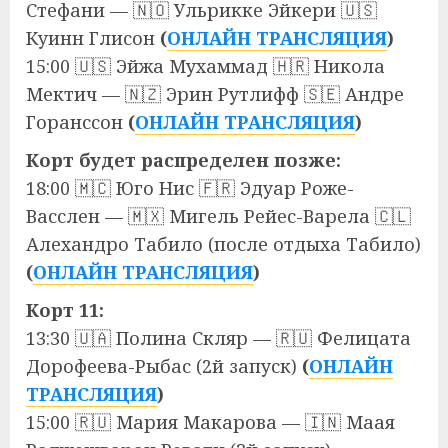
Стефани — 🇳🇴 Ульрикке Эйкери 🇺🇸
Куинн Глисон
(
ОНЛАЙН ТРАНСЛЯЦИЯ
)
15:00 🇺🇸 Эйжа Мухаммад 🇭🇷 Никола
Мектич — 🇳🇿 Эрин Рутлифф 🇸🇪 Андре
Горанссон
(
ОНЛАЙН ТРАНСЛЯЦИЯ
)
Корт будет распределен позже:
18:00 🇲🇨 Юго Нис 🇫🇷 Эдуар Роже-
Васслен — 🇲🇽 Мигель Рейес-Варела 🇨🇱
Алехандро Табило (после отдыха Табило)
(
ОНЛАЙН ТРАНСЛЯЦИЯ
)
Корт 11:
13:30 🇺🇦 Полина Скляр — 🇷🇺 Фелицата
Дорофеева-Рыбас (2й запуск)
(
ОНЛАЙН
ТРАНСЛЯЦИЯ
)
15:00 🇷🇺 Мария Макарова — 🇮🇳 Маая