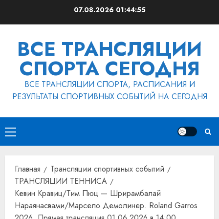
Перейти
07.08.2026
01:44:55
к
содержимому
ВСЕ ТРАНСЛЯЦИИ
СПОРТА СЕГОДНЯ
ВСЕ ТРАНСЛЯЦИИ СПОРТА, РАСПИСАНИЯ И
РЕЗУЛЬТАТЫ СПОРТИВНЫХ СОБЫТИЙ НА СЕГОДНЯ
Основное
меню
Главная
Трансляции спортивных событий
ТРАНСЛЯЦИИ ТЕННИСА
Кевин Кравиц/Тим Пюц — Шрирамбалай
Нараянасвами/Марсело Демолинер. Roland Garros
2026. Прямая трансляция 01.06.2026 в 14:00