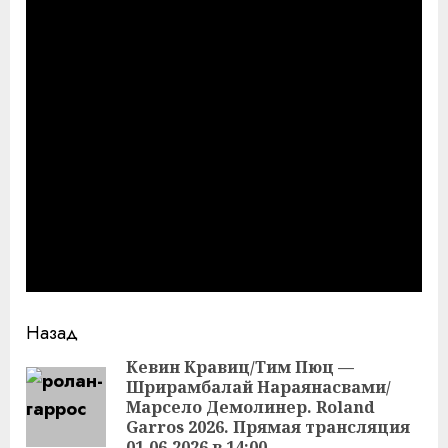
Продолжить
Назад
чтение
Кевин Кравиц/Тим Пюц —
Шрирамбалай Нараянасвами/
Пр
Марсело Демолинер. Roland
за
Garros 2026. Прямая трансляция
01.06.2026 в 14:00