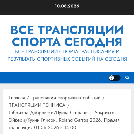
Перейти
10.08.2026
к
содержимому
ВСЕ ТРАНСЛЯЦИИ
СПОРТА СЕГОДНЯ
ВСЕ ТРАНСЛЯЦИИ СПОРТА, РАСПИСАНИЯ И
РЕЗУЛЬТАТЫ СПОРТИВНЫХ СОБЫТИЙ НА СЕГОДНЯ
Главная
Трансляции спортивных событий
ТРАНСЛЯЦИИ ТЕННИСА
Габриэла Дабровски/Луиза Стефани — Ульрикке
Эйкери/Куинн Глисон. Roland Garros 2026. Прямая
трансляция 01.06.2026 в 14:00