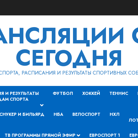
РАНСЛЯЦИИ 
СЕГОДНЯ
СПОРТА, РАСПИСАНИЯ И РЕЗУЛЬТАТЫ СПОРТИВНЫХ СО
Я И РЕЗУЛЬТАТЫ
ФУТБОЛ
ХОККЕЙ
ТЕННИС
ДАМ СПОРТА
СНУКЕР И БИЛЬЯРД
НБА
ВЕЛОСПОРТ
НХЛ
ЛОТ
ТВ ПРОГРАММЫ ПРЯМОЙ ЭФИР
ЕВРОСПОРТ 1
ЕВР