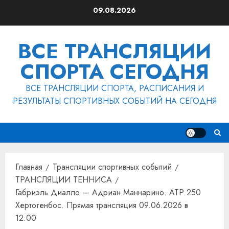
Перейти
09.08.2026
к
содержимому
ВСЕ ТРАНСЛЯЦИИ
СПОРТА СЕГОДНЯ
ВСЕ ТРАНСЛЯЦИИ СПОРТА, РАСПИСАНИЯ И
РЕЗУЛЬТАТЫ СПОРТИВНЫХ СОБЫТИЙ НА СЕГОДНЯ
Главная
Трансляции спортивных событий
ТРАНСЛЯЦИИ ТЕННИСА
Габриэль Диалло — Адриан Маннарино. ATP 250
Хертогенбос. Прямая трансляция 09.06.2026 в
12:00