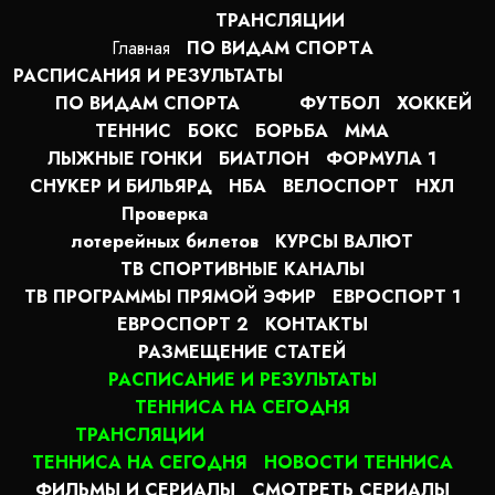
ТРАНСЛЯЦИИ
Главная
ПО ВИДАМ СПОРТA
РАСПИСАНИЯ И РЕЗУЛЬТАТЫ
ПО ВИДАМ СПОРТА
ФУТБОЛ
ХОККЕЙ
ТЕННИС
БОКС
БОРЬБА
MMA
ЛЫЖНЫЕ ГОНКИ
БИАТЛОН
ФОРМУЛА 1
СНУКЕР И БИЛЬЯРД
НБА
ВЕЛОСПОРТ
НХЛ
Проверка
лотерейных билетов
КУРСЫ ВАЛЮТ
ТВ СПОРТИВНЫЕ КАНАЛЫ
ТВ ПРОГРАММЫ ПРЯМОЙ ЭФИР
ЕВРОСПОРТ 1
ЕВРОСПОРТ 2
КОНТАКТЫ
РАЗМЕЩЕНИЕ СТАТЕЙ
РАСПИСАНИЕ И РЕЗУЛЬТАТЫ
ТЕННИСА НА СЕГОДНЯ
ТРАНСЛЯЦИИ
ТЕННИСА НА СЕГОДНЯ
НОВОСТИ ТЕННИСА
ФИЛЬМЫ И СЕРИАЛЫ
СМОТРЕТЬ СЕРИАЛЫ