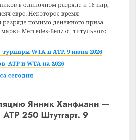
тников в одиночном разряде и 16 пар,
сяч евро. Некоторое время
м разряде помимо денежного приза
марки Mercedes-Benz от титульного
 турниры WTA и ATP. 9 июня 2026
в ATP и WTA на 2026
са сегодня
сляцию Янник Ханфманн —
 ATP 250 Штутгарт. 9