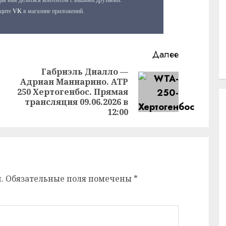
Далее
Габриэль Диалло —
Адриан Маннарино. ATP
Предыдущая
Следующая
250 Хертогенбос. Прямая
запись:
запись:
трансляция 09.06.2026 в
12:00
.
Обязательные поля помечены
*