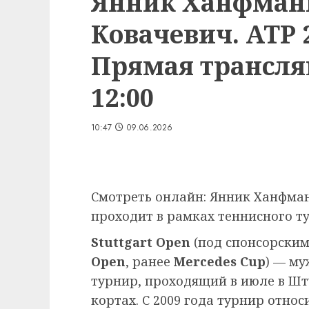
Янник Ханфман
Ковачевич. ATP 
Прямая трансляц
12:00
10:47
09.06.2026
Смотреть онлайн: Янник Ханфман
проходит в рамках теннисного ту
Stuttgart Open
(под спонсорским
Open
, ранее
Mercedes Cup
) — м
турнир, проходящий в июле в Шт
кортах. С 2009 года турнир относ