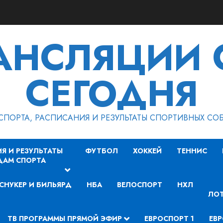
РАНСЛЯЦИИ 
СЕГОДНЯ
СПОРТА, РАСПИСАНИЯ И РЕЗУЛЬТАТЫ СПОРТИВНЫХ СО
Я И РЕЗУЛЬТАТЫ
ФУТБОЛ
ХОККЕЙ
ТЕННИС
ДАМ СПОРТА
СНУКЕР И БИЛЬЯРД
НБА
ВЕЛОСПОРТ
НХЛ
ЛОТ
ТВ ПРОГРАММЫ ПРЯМОЙ ЭФИР
ЕВРОСПОРТ 1
ЕВР