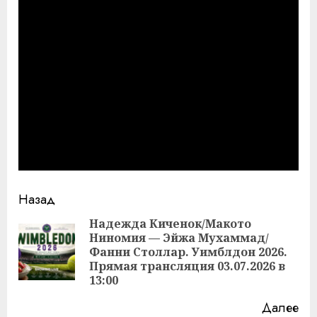
Продолжить
Назад
чтение
Надежда Киченок/Макото
Ниномия — Эйжа Мухаммад/
Пр
Фанни Столлар. Уимблдон 2026.
за
Прямая трансляция 03.07.2026 в
13:00
Далее