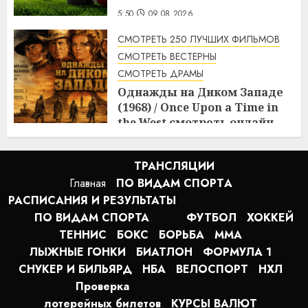
5:50
09.08.2026
СМОТРЕТЬ 250 ЛУЧШИХ ФИЛЬМОВ
СМОТРЕТЬ ВЕСТЕРНЫ
СМОТРЕТЬ ДРАМЫ
Однажды на Диком Западе
(1968) / Once Upon a Time in
the West смотреть онлайн
5:08
09.08.2026
ТРАНСЛЯЦИИ
Главная
ПО ВИДАМ СПОРТA
РАСПИСАНИЯ И РЕЗУЛЬТАТЫ
ПО ВИДАМ СПОРТА
ФУТБОЛ
ХОККЕЙ
ТЕННИС
БОКС
БОРЬБА
MMA
ЛЫЖНЫЕ ГОНКИ
БИАТЛОН
ФОРМУЛА 1
СНУКЕР И БИЛЬЯРД
НБА
ВЕЛОСПОРТ
НХЛ
Проверка
лотерейных билетов
КУРСЫ ВАЛЮТ