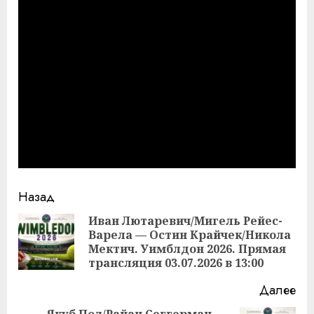
Продолжить
Назад
чтение
Иван Лютаревич/Мигель Рейес-
Варела — Остин Крайчек/Никола
Пр
Мектич. Уимблдон 2026. Прямая
за
трансляция 03.07.2026 в 13:00
Далее
Якуб Пол/Райан Сеггерман —