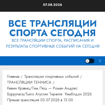
Перейти
07.08.2026
к
содержимому
ВСЕ ТРАНСЛЯЦИИ
СПОРТА СЕГОДНЯ
ВСЕ ТРАНСЛЯЦИИ СПОРТА, РАСПИСАНИЯ И
РЕЗУЛЬТАТЫ СПОРТИВНЫХ СОБЫТИЙ НА СЕГОДНЯ
Главная
Трансляции спортивных событий
ТРАНСЛЯЦИИ ТЕННИСА
Кевин Кравиц/Тим Пюц — Роман Андрес
Бурручага/Тьяго Агустин Тиранте. Уимблдон 2026.
Прямая трансляция 03.07.2026 в 13:00