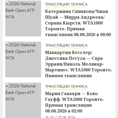
ТРАНСЛЯЦИИ ТЕННИСА
Катержина Синякова/Чжан
Шуай — Мирра Андреева/
Сорана Кырстя. WTA1000
Торонто. Прямая
трансляция 08.08.2026 в 00:00
16:48
07.08.2026
ТРАНСЛЯЦИИ ТЕННИСА
Маккартни Кесслер/
Джессика Пегула — Сара
Эррани/Николь Меликар-
Мартинес. WTA1000 Торонто.
Прямая трансляция
07.08.2026 в 21:00
ТРАНСЛЯЦИИ ТЕННИСА
16:45
07.08.2026
Мария Саккари — Коко
Гауфф. WTA1000 Торонто.
Прямая трансляция
08.08.2026 в 02:00
16:26
07.08.2026