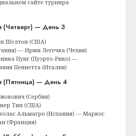
циальном сайте турнира
 (Четверг) — День 3
Бен Шелтон (США)
тания) — Иржи Легечка (Чехия)
оника Пуиг (Пуэрто-Рико) —
авия Пеннетта (Италия)
я (Пятница) — День 4
Джокович (Сербия)
рнер Тин (США)
иколас Альмагро (Испания) — Маркос
жан (Франция)