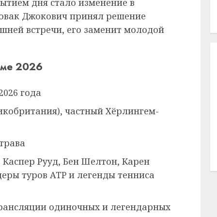
ытием дня стало изменение в
Новак Джокович принял решение
яшней встречи, его заменит молодой
еме 2026
2026 года
икобритания), частный Хёрлингем-
трава
 Каспер Рууд, Бен Шелтон, Карен
деры туров ATP и легенды тенниса
ансляции одиночных и легендарных