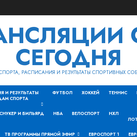
РАНСЛЯЦИИ 
СЕГОДНЯ
СПОРТА, РАСПИСАНИЯ И РЕЗУЛЬТАТЫ СПОРТИВНЫХ СО
Я И РЕЗУЛЬТАТЫ
ФУТБОЛ
ХОККЕЙ
ТЕННИС
ДАМ СПОРТА
СНУКЕР И БИЛЬЯРД
НБА
ВЕЛОСПОРТ
НХЛ
ЛОТ
ТВ ПРОГРАММЫ ПРЯМОЙ ЭФИР
ЕВРОСПОРТ 1
ЕВР