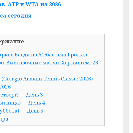
в ATP и WTA на 2026
са сегодня
ержание
аркос Багдатис/Себастьян Грожан —
. Выставочные матчи. Херлингем. 26
Giorgio Armani Tennis Classic 2026)
 2026
етверг) — День 3
Пятница) — День 4
уббота) — День 5
ира