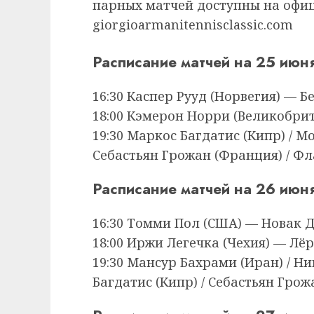
парных матчей доступны на офи
giorgioarmanitennisclassic.com
Расписание матчей на 25 июня
16:30 Каспер Рууд (Норвегия) — 
18:00 Кэмерон Норри (Великобри
19:30 Маркос Багдатис (Кипр) / М
Себастьян Грожан (Франция) / Фл
Расписание матчей на 26 июн
16:30 Томми Пол (США) — Новак 
18:00 Иржи Легечка (Чехия) — Лё
19:30 Мансур Бахрами (Иран) / Н
Багдатис (Кипр) / Себастьян Гро