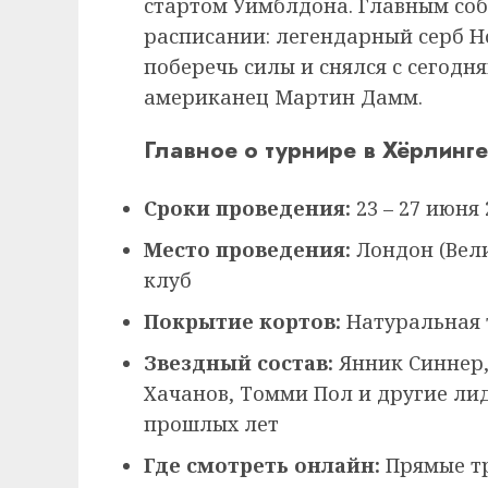
стартом Уимблдона. Главным соб
расписании: легендарный серб 
поберечь силы и снялся с сегодн
американец Мартин Дамм.
Главное о турнире в Хёрлинг
Сроки проведения:
23 – 27 июня 
Место проведения:
Лондон (Вел
клуб
Покрытие кортов:
Натуральная 
Звездный состав:
Янник Синнер,
Хачанов, Томми Пол и другие ли
прошлых лет
Где смотреть онлайн:
Прямые тр