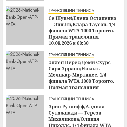
ТРАНСЛЯЦИИ ТЕННИСА
Се Шувэй/Елена Остапенко
— Энн Ли/Клара Таусон. 1/4
финала WTA 1000 Торонто.
Прямая трансляция
10.08.2026 в 00:30
17:04
09.08.2026
ТРАНСЛЯЦИИ ТЕННИСА
Эллен Перес/Деми Схурс —
Сара Эррани/Николь
Меликар-Мартинес. 1/4
финала WTA 1000 Торонто.
Прямая трансляция
09.08.2026 в 23:00
ТРАНСЛЯЦИИ ТЕННИСА
17:03
09.08.2026
Эрин Рутлифф/Алдила
Сутджиади — Тереза
Михаликова/Оливия
Николлс. 1/4 финала WTA