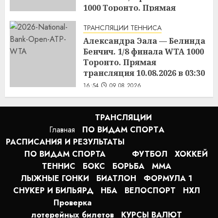
1000 Торонто. Прямая
трансляция 09.08.2026 в 19:30
ТРАНСЛЯЦИИ ТЕННИСА
17:01
09.08.2026
Александра Эала — Белинда
Бенчич. 1/8 финала WTA 1000
Торонто. Прямая
трансляция 10.08.2026 в 03:30
16:54
09.08.2026
ТРАНСЛЯЦИИ
Главная
ПО ВИДАМ СПОРТA
РАСПИСАНИЯ И РЕЗУЛЬТАТЫ
ПО ВИДАМ СПОРТА
ФУТБОЛ
ХОККЕЙ
ТЕННИС
БОКС
БОРЬБА
MMA
ЛЫЖНЫЕ ГОНКИ
БИАТЛОН
ФОРМУЛА 1
СНУКЕР И БИЛЬЯРД
НБА
ВЕЛОСПОРТ
НХЛ
Проверка
лотерейных билетов
КУРСЫ ВАЛЮТ