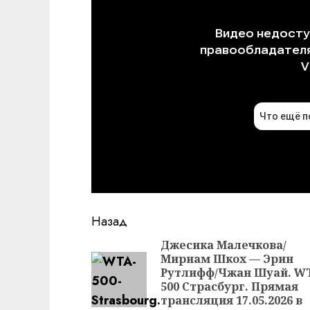
Продолжить
Назад
чтение
Джесика Малечкова/
Мириам Шкох — Эрин
Рутлифф/Чжан Шуай. W
500 Страсбург. Прямая
трансляция 17.05.2026 в