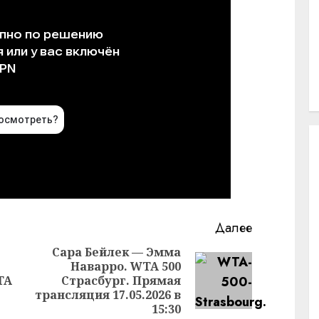
Далее
Сара Бейлек — Эмма
Наварро. WTA 500
Следующая
TA
Страсбург. Прямая
Предыдущая
запись:
трансляция 17.05.2026 в
запись:
15:30