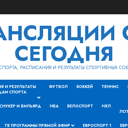
РАНСЛЯЦИИ 
СЕГОДНЯ
СПОРТА, РАСПИСАНИЯ И РЕЗУЛЬТАТЫ СПОРТИВНЫХ СО
Я И РЕЗУЛЬТАТЫ
ФУТБОЛ
ХОККЕЙ
ТЕННИС
ДАМ СПОРТА
СНУКЕР И БИЛЬЯРД
НБА
ВЕЛОСПОРТ
НХЛ
ЛОТ
ТВ ПРОГРАММЫ ПРЯМОЙ ЭФИР
ЕВРОСПОРТ 1
ЕВР