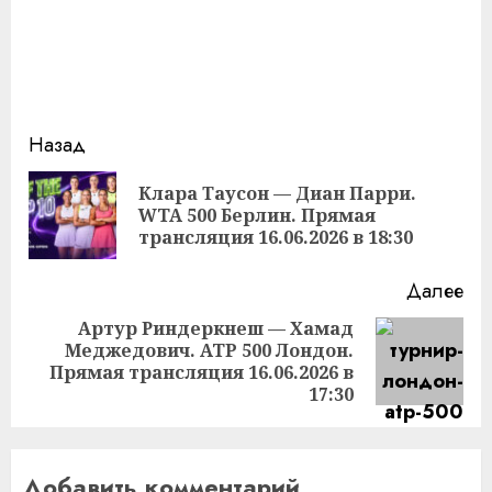
Продолжить
Назад
чтение
Клара Таусон — Диан Парри.
Пр
WTA 500 Берлин. Прямая
за
трансляция 16.06.2026 в 18:30
Далее
Артур Риндеркнеш — Хамад
Меджедович. ATP 500 Лондон.
Следующая
Прямая трансляция 16.06.2026 в
запись:
17:30
Добавить комментарий