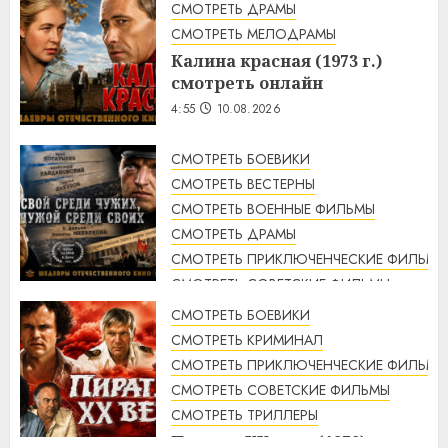
СМОТРЕТЬ ДРАМЫ
СМОТРЕТЬ МЕЛОДРАМЫ
Калина красная (1973 г.)
смотреть онлайн
4:55
10.08.2026
СМОТРЕТЬ БОЕВИКИ
СМОТРЕТЬ ВЕСТЕРНЫ
СМОТРЕТЬ ВОЕННЫЕ ФИЛЬМЫ
СМОТРЕТЬ ДРАМЫ
СМОТРЕТЬ ПРИКЛЮЧЕНЧЕСКИЕ ФИЛЬМЫ
СМОТРЕТЬ СОВЕТСКИЕ ФИЛЬМЫ
СМОТРЕТЬ ТРИЛЛЕРЫ
СМОТРЕТЬ БОЕВИКИ
Свой среди чужих, чужой
СМОТРЕТЬ КРИМИНАЛ
среди своих (1974 г.)
СМОТРЕТЬ ПРИКЛЮЧЕНЧЕСКИЕ ФИЛЬМЫ
смотреть онлайн
СМОТРЕТЬ СОВЕТСКИЕ ФИЛЬМЫ
4:33
10.08.2026
СМОТРЕТЬ ТРИЛЛЕРЫ
Пираты ХХ века (1979)