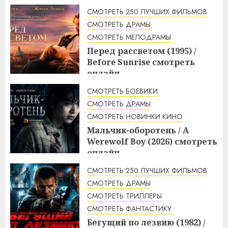
смотреть онлайн
СМОТРЕТЬ 250 ЛУЧШИХ ФИЛЬМОВ
3:23
10.08.2026
СМОТРЕТЬ ДРАМЫ
СМОТРЕТЬ МЕЛОДРАМЫ
Перед рассветом (1995) /
Before Sunrise смотреть
онлайн
3:10
10.08.2026
СМОТРЕТЬ БОЕВИКИ
СМОТРЕТЬ ДРАМЫ
СМОТРЕТЬ НОВИНКИ КИНО
Мальчик-оборотень / A
Werewolf Boy (2026) смотреть
онлайн
3:10
10.08.2026
СМОТРЕТЬ 250 ЛУЧШИХ ФИЛЬМОВ
СМОТРЕТЬ ДРАМЫ
СМОТРЕТЬ ТРИЛЛЕРЫ
СМОТРЕТЬ ФАНТАСТИКУ
Бегущий по лезвию (1982) /