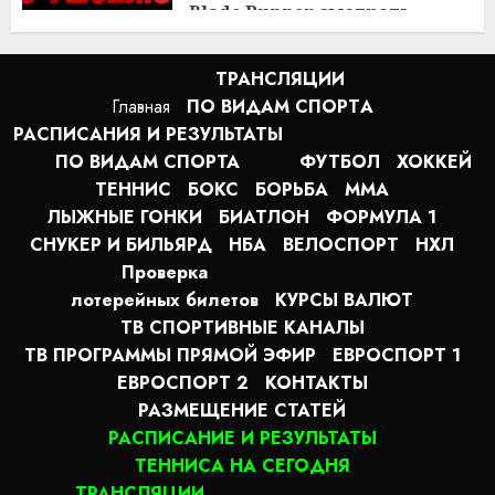
Blade Runner смотреть
онлайн
2:20
10.08.2026
ТРАНСЛЯЦИИ
Главная
ПО ВИДАМ СПОРТA
РАСПИСАНИЯ И РЕЗУЛЬТАТЫ
ПО ВИДАМ СПОРТА
ФУТБОЛ
ХОККЕЙ
ТЕННИС
БОКС
БОРЬБА
MMA
ЛЫЖНЫЕ ГОНКИ
БИАТЛОН
ФОРМУЛА 1
СНУКЕР И БИЛЬЯРД
НБА
ВЕЛОСПОРТ
НХЛ
Проверка
лотерейных билетов
КУРСЫ ВАЛЮТ
ТВ СПОРТИВНЫЕ КАНАЛЫ
ТВ ПРОГРАММЫ ПРЯМОЙ ЭФИР
ЕВРОСПОРТ 1
ЕВРОСПОРТ 2
КОНТАКТЫ
РАЗМЕЩЕНИЕ СТАТЕЙ
РАСПИСАНИЕ И РЕЗУЛЬТАТЫ
ТЕННИСА НА СЕГОДНЯ
ТРАНСЛЯЦИИ