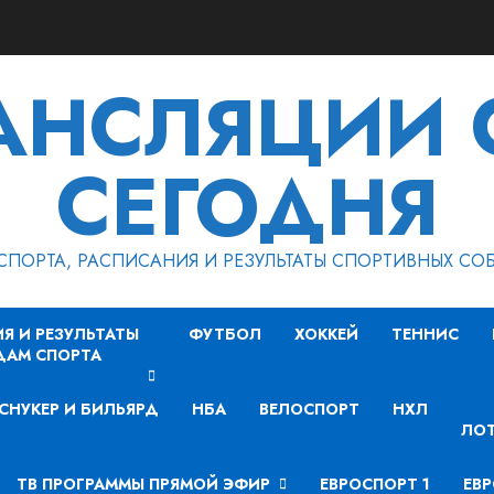
РАНСЛЯЦИИ 
СЕГОДНЯ
СПОРТА, РАСПИСАНИЯ И РЕЗУЛЬТАТЫ СПОРТИВНЫХ СО
Я И РЕЗУЛЬТАТЫ
ФУТБОЛ
ХОККЕЙ
ТЕННИС
ДАМ СПОРТА
СНУКЕР И БИЛЬЯРД
НБА
ВЕЛОСПОРТ
НХЛ
ЛОТ
ТВ ПРОГРАММЫ ПРЯМОЙ ЭФИР
ЕВРОСПОРТ 1
ЕВР