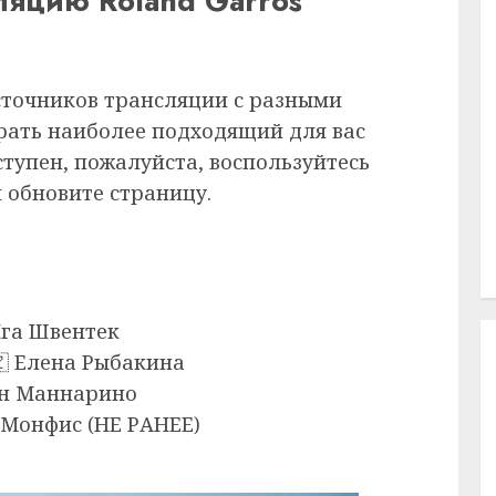
ляцию Roland Garros
сточников трансляции с разными
рать наиболее подходящий для вас
ступен, пожалуйста, воспользуйтесь
 обновите страницу.
Ига Швентек
🇿 Елена Рыбакина
иан Маннарино
ь Монфис (НЕ РАНЕЕ)