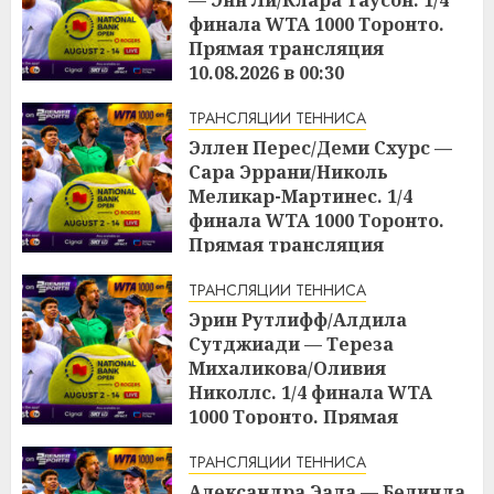
финала WTA 1000 Торонто.
Прямая трансляция
10.08.2026 в 00:30
17:04
09.08.2026
ТРАНСЛЯЦИИ ТЕННИСА
Эллен Перес/Деми Схурс —
Сара Эррани/Николь
Меликар-Мартинес. 1/4
финала WTA 1000 Торонто.
Прямая трансляция
09.08.2026 в 23:00
ТРАНСЛЯЦИИ ТЕННИСА
17:03
09.08.2026
Эрин Рутлифф/Алдила
Сутджиади — Тереза
Михаликова/Оливия
Николлс. 1/4 финала WTA
1000 Торонто. Прямая
трансляция 09.08.2026 в 19:30
ТРАНСЛЯЦИИ ТЕННИСА
17:01
09.08.2026
Александра Эала — Белинда