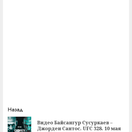
Продолжить
Назад
чтение
Видео Байсангур Сусуркаев –
Пр
Джорден Сантос. UFC 328. 10 мая