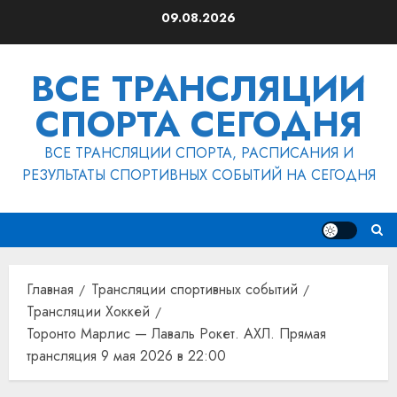
Перейти
09.08.2026
к
содержимому
ВСЕ ТРАНСЛЯЦИИ
СПОРТА СЕГОДНЯ
ВСЕ ТРАНСЛЯЦИИ СПОРТА, РАСПИСАНИЯ И
РЕЗУЛЬТАТЫ СПОРТИВНЫХ СОБЫТИЙ НА СЕГОДНЯ
Главная
Трансляции спортивных событий
Трансляции Хоккей
Торонто Марлис — Лаваль Рокет. АХЛ. Прямая
трансляция 9 мая 2026 в 22:00