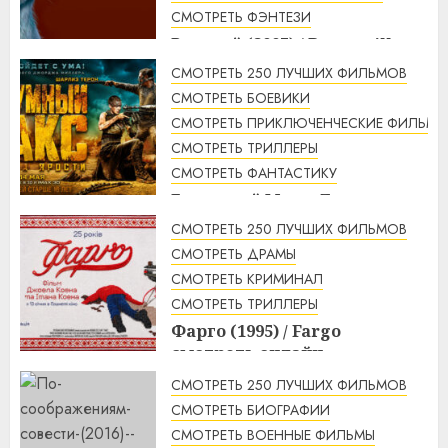
СМОТРЕТЬ ФЭНТЕЗИ
Рататуй (2007) / Ratatouille
смотреть онлайн
СМОТРЕТЬ 250 ЛУЧШИХ ФИЛЬМОВ
2:32
07.08.2026
СМОТРЕТЬ БОЕВИКИ
СМОТРЕТЬ ПРИКЛЮЧЕНЧЕСКИЕ ФИЛЬМЫ
СМОТРЕТЬ ТРИЛЛЕРЫ
СМОТРЕТЬ ФАНТАСТИКУ
Безумный Макс: Дорога
ярости (2015) / Mad Max: Fury
СМОТРЕТЬ 250 ЛУЧШИХ ФИЛЬМОВ
Road смотреть онлайн
СМОТРЕТЬ ДРАМЫ
1:56
07.08.2026
СМОТРЕТЬ КРИМИНАЛ
СМОТРЕТЬ ТРИЛЛЕРЫ
Фарго (1995) / Fargo
смотреть онлайн
1:49
07.08.2026
СМОТРЕТЬ 250 ЛУЧШИХ ФИЛЬМОВ
СМОТРЕТЬ БИОГРАФИИ
СМОТРЕТЬ ВОЕННЫЕ ФИЛЬМЫ