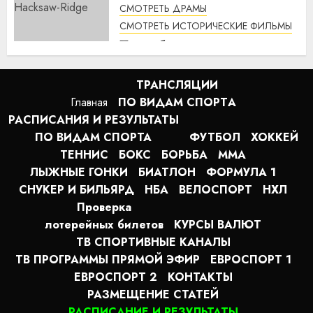
СМОТРЕТЬ ДРАМЫ
СМОТРЕТЬ ИСТОРИЧЕСКИЕ ФИЛЬМЫ
По соображениям совести
(2016) / Hacksaw Ridge
смотреть онлайн
ТРАНСЛЯЦИИ
1:12
07.08.2026
Главная
ПО ВИДАМ СПОРТA
РАСПИСАНИЯ И РЕЗУЛЬТАТЫ
ПО ВИДАМ СПОРТА
ФУТБОЛ
ХОККЕЙ
ТЕННИС
БОКС
БОРЬБА
MMA
ЛЫЖНЫЕ ГОНКИ
БИАТЛОН
ФОРМУЛА 1
СНУКЕР И БИЛЬЯРД
НБА
ВЕЛОСПОРТ
НХЛ
Проверка
лотерейных билетов
КУРСЫ ВАЛЮТ
ТВ СПОРТИВНЫЕ КАНАЛЫ
ТВ ПРОГРАММЫ ПРЯМОЙ ЭФИР
ЕВРОСПОРТ 1
ЕВРОСПОРТ 2
КОНТАКТЫ
РАЗМЕЩЕНИЕ СТАТЕЙ
РАСПИСАНИЕ И РЕЗУЛЬТАТЫ