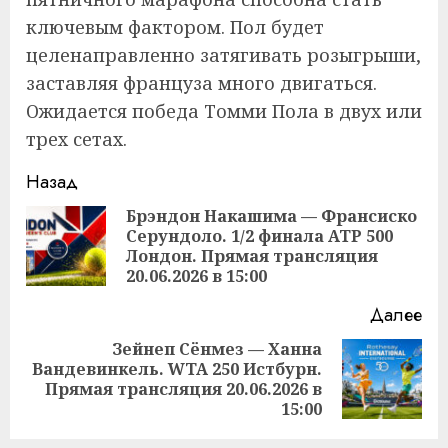
ключевым фактором. Пол будет
целенаправленно затягивать розыгрыши,
заставляя француза много двигаться.
Ожидается победа Томми Пола в двух или
трех сетах.
Продолжить
Назад
чтение
Брэндон Накашима — Франсиско
Серундоло. 1/2 финала ATP 500
Пр
Лондон. Прямая трансляция
за
20.06.2026 в 15:00
Далее
Зейнеп Сёнмез — Ханна
Вандевинкель. WTA 250 Истбурн.
Следующая
Прямая трансляция 20.06.2026 в
запись:
15:00