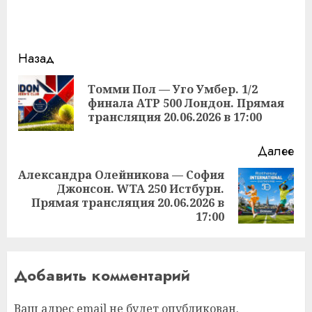
Продолжить
Назад
чтение
Томми Пол — Уго Умбер. 1/2
Пр
финала ATP 500 Лондон. Прямая
за
трансляция 20.06.2026 в 17:00
Далее
Александра Олейникова — София
Джонсон. WTA 250 Истбурн.
Следующая
Прямая трансляция 20.06.2026 в
запись:
17:00
Добавить комментарий
Ваш адрес email не будет опубликован.