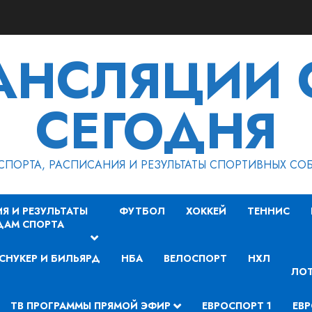
РАНСЛЯЦИИ 
СЕГОДНЯ
СПОРТА, РАСПИСАНИЯ И РЕЗУЛЬТАТЫ СПОРТИВНЫХ СО
Я И РЕЗУЛЬТАТЫ
ФУТБОЛ
ХОККЕЙ
ТЕННИС
ДАМ СПОРТА
СНУКЕР И БИЛЬЯРД
НБА
ВЕЛОСПОРТ
НХЛ
ЛОТ
ТВ ПРОГРАММЫ ПРЯМОЙ ЭФИР
ЕВРОСПОРТ 1
ЕВР