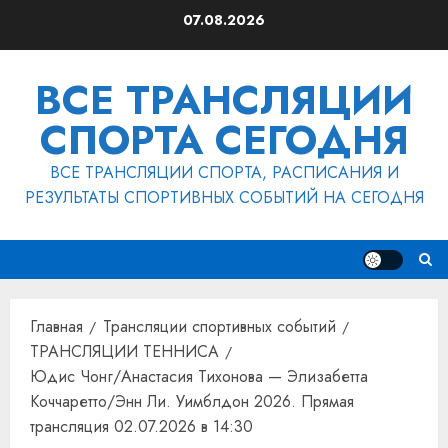
Перейти
07.08.2026
к
содержимому
ВСЕ ТРАНСЛЯЦИИ
СПОРТА СЕГОДНЯ
ВСЕ ТРАНСЛЯЦИИ СПОРТА, РАСПИСАНИЯ И
РЕЗУЛЬТАТЫ СПОРТИВНЫХ СОБЫТИЙ НА СЕГОДНЯ
Главная
Трансляции спортивных событий
ТРАНСЛЯЦИИ ТЕННИСА
Юдис Чонг/Анастасия Тихонова — Элизабетта
Коччаретто/Энн Ли. Уимблдон 2026. Прямая
трансляция 02.07.2026 в 14:30