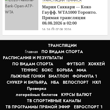
ТРАНСЛЯЦИИ ТЕННИСА
16:45
07.08.2026
Мария Саккари — Коко
Гауфф. WTA1000 Торонто.
Прямая трансляция
08.08.2026 в 02:00
16:26
07.08.2026
ТРАНСЛЯЦИИ
Главная
ПО ВИДАМ СПОРТA
РАСПИСАНИЯ И РЕЗУЛЬТАТЫ
ПО ВИДАМ СПОРТА
ФУТБОЛ
ХОККЕЙ
ТЕННИС
БОКС
БОРЬБА
MMA
ЛЫЖНЫЕ ГОНКИ
БИАТЛОН
ФОРМУЛА 1
СНУКЕР И БИЛЬЯРД
НБА
ВЕЛОСПОРТ
НХЛ
Проверка
лотерейных билетов
КУРСЫ ВАЛЮТ
ТВ СПОРТИВНЫЕ КАНАЛЫ
ТВ ПРОГРАММЫ ПРЯМОЙ ЭФИР
ЕВРОСПОРТ 1