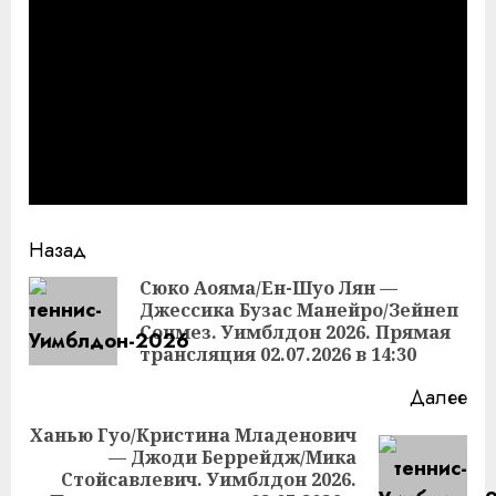
Продолжить
Назад
чтение
Сюко Аояма/Ен-Шуо Лян —
Джессика Бузас Манейро/Зейнеп
Пр
Сонмез. Уимблдон 2026. Прямая
за
трансляция 02.07.2026 в 14:30
Далее
Ханью Гуо/Кристина Младенович
— Джоди Беррейдж/Мика
Следующая
Стойсавлевич. Уимблдон 2026.