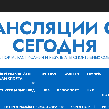
РАНСЛЯЦИИ 
СЕГОДНЯ
СПОРТА, РАСПИСАНИЯ И РЕЗУЛЬТАТЫ СПОРТИВНЫХ СО
Я И РЕЗУЛЬТАТЫ
ФУТБОЛ
ХОККЕЙ
ТЕННИС
ДАМ СПОРТА
СНУКЕР И БИЛЬЯРД
НБА
ВЕЛОСПОРТ
НХЛ
ЛОТ
ТВ ПРОГРАММЫ ПРЯМОЙ ЭФИР
ЕВРОСПОРТ 1
ЕВР