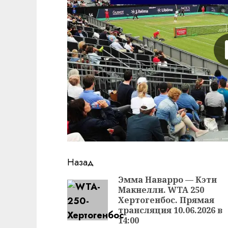
Продолжить
Назад
чтение
Эмма Наварро — Кэти
Макнелли. WTA 250
Хертогенбос. Прямая
трансляция 10.06.2026 в
14:00