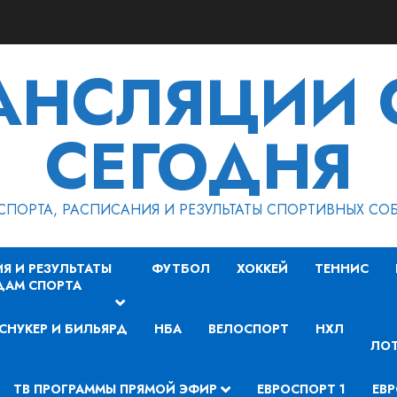
РАНСЛЯЦИИ 
СЕГОДНЯ
СПОРТА, РАСПИСАНИЯ И РЕЗУЛЬТАТЫ СПОРТИВНЫХ СО
Я И РЕЗУЛЬТАТЫ
ФУТБОЛ
ХОККЕЙ
ТЕННИС
ДАМ СПОРТА
СНУКЕР И БИЛЬЯРД
НБА
ВЕЛОСПОРТ
НХЛ
ЛОТ
ТВ ПРОГРАММЫ ПРЯМОЙ ЭФИР
ЕВРОСПОРТ 1
ЕВР