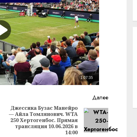
Далее
Джессика Бузас Манейро
— Айла Томлянович. WTA
Предыдущая
Следующая
250 Хертогенбос. Прямая
запись:
запись:
трансляция 10.06.2026 в
14:00