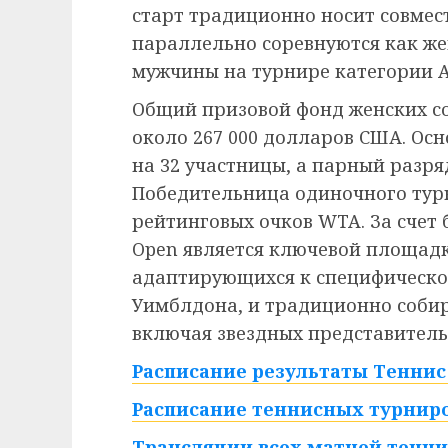
старт традиционно носит совмес
параллельно соревнуются как же
мужчины на турнире категории A
Общий призовой фонд женских со
около 267 000 долларов США. Ос
на 32 участницы, а парный разря
Победительница одиночного турн
рейтинговых очков WTA. За счет
Open является ключевой площадк
адаптирующихся к специфическо
Уимблдона, и традиционно собир
включая звездных представитель
Расписание результаты Теннис 
Расписание теннисных турниро
Трансляции всех матчей тенни