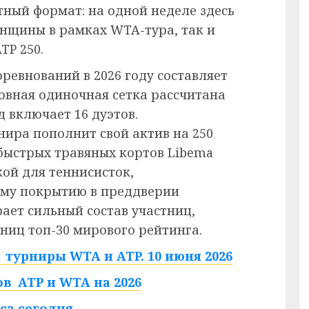
тный формат: на одной неделе здесь
нщины в рамках WTA-тура, так и
TP 250.
ревнований в 2026 году составляет
новная одиночная сетка рассчитана
д включает 16 дуэтов.
ира пополнит свой актив на 250
 быстрых травяных кортов Libema
ой для теннисисток,
му покрытию в преддверии
ает сильный состав участниц,
ниц топ-30 мирового рейтинга.
турниры WTA и ATP. 10 июня 2026
в ATP и WTA на 2026
са сегодня