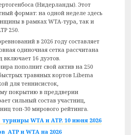
ертогенбоса (Нидерланды). Этот
тный формат: на одной неделе здесь
нщины в рамках WTA-тура, так и
TP 250.
ревнований в 2026 году составляет
новная одиночная сетка рассчитана
д включает 16 дуэтов.
ира пополнит свой актив на 250
 быстрых травяных кортов Libema
ой для теннисисток,
му покрытию в преддверии
ает сильный состав участниц,
ниц топ-30 мирового рейтинга.
турниры WTA и ATP. 10 июня 2026
в ATP и WTA на 2026