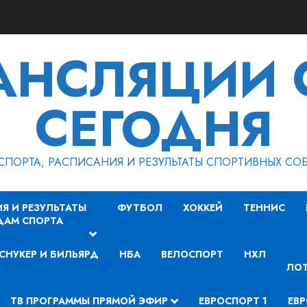
РАНСЛЯЦИИ 
СЕГОДНЯ
СПОРТА, РАСПИСАНИЯ И РЕЗУЛЬТАТЫ СПОРТИВНЫХ СО
Я И РЕЗУЛЬТАТЫ
ФУТБОЛ
ХОККЕЙ
ТЕННИС
ДАМ СПОРТА
СНУКЕР И БИЛЬЯРД
НБА
ВЕЛОСПОРТ
НХЛ
ЛОТ
ТВ ПРОГРАММЫ ПРЯМОЙ ЭФИР
ЕВРОСПОРТ 1
ЕВР