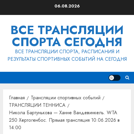
Перейти
06.08.2026
к
содержимому
ВСЕ ТРАНСЛЯЦИИ
СПОРТА СЕГОДНЯ
ВСЕ ТРАНСЛЯЦИИ СПОРТА, РАСПИСАНИЯ И
РЕЗУЛЬТАТЫ СПОРТИВНЫХ СОБЫТИЙ НА СЕГОДНЯ
Главная
Трансляции спортивных событий
ТРАНСЛЯЦИИ ТЕННИСА
Никола Бартунькова — Ханне Вандевинкель. WTA
250 Хертогенбос. Прямая трансляция 10.06.2026 в
14:00