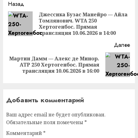
Продолжить
Назад
чтение
Джессика Бузас Манейро — Айла
Томлянович. WTA 250
Пр
Хертогенбос. Прямая
за
трансляция 10.06.2026 в 14:00
Далее
Мартин Дамм — Алекс де Минор.
Следующая
ATP 250 Хертогенбос. Прямая
запись:
трансляция 10.06.2026 в 16:00
Добавить комментарий
Ваш адрес email не будет опубликован.
Обязательные поля помечены
*
Комментарий
*