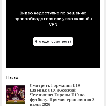
Продолжить
Назад
чтение
Смотреть Германия U19 –
Швеция U19. Женский
Пр
Чемпионат Европы U19 по
за
футболу. Прямая трансляция 3
июля 2026