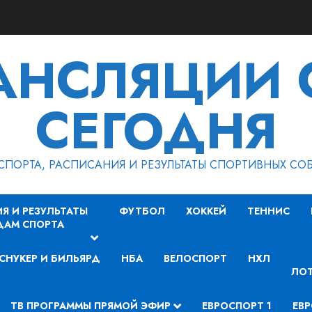
РАНСЛЯЦИИ 
СЕГОДНЯ
СПОРТА, РАСПИСАНИЯ И РЕЗУЛЬТАТЫ СПОРТИВНЫХ СО
Я И РЕЗУЛЬТАТЫ
ФУТБОЛ
ХОККЕЙ
ТЕННИС
ДАМ СПОРТА
СНУКЕР И БИЛЬЯРД
НБА
ВЕЛОСПОРТ
НХЛ
ЛОТ
ТВ ПРОГРАММЫ ПРЯМОЙ ЭФИР
ЕВРОСПОРТ 1
ЕВР