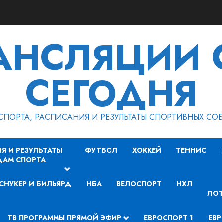
РАНСЛЯЦИИ 
СЕГОДНЯ
СПОРТА, РАСПИСАНИЯ И РЕЗУЛЬТАТЫ СПОРТИВНЫХ СО
Я И РЕЗУЛЬТАТЫ
ФУТБОЛ
ХОККЕЙ
ТЕННИС
ДАМ СПОРТА
СНУКЕР И БИЛЬЯРД
НБА
ВЕЛОСПОРТ
НХЛ
ЛОТ
ТВ ПРОГРАММЫ ПРЯМОЙ ЭФИР
ЕВРОСПОРТ 1
ЕВР