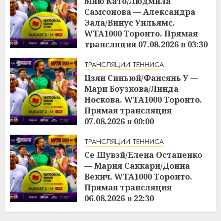
Мию Като/Людмила
Самсонова — Александра
Эала/Винус Уильямс.
WTA1000 Торонто. Прямая
трансляция 07.08.2026 в 03:30
17:03
06.08.2026
ТРАНСЛЯЦИИ ТЕННИСА
Цзян Синьюй/Фансянь У —
Мари Боузкова/Линда
Носкова. WTA1000 Торонто.
Прямая трансляция
07.08.2026 в 00:00
17:01
06.08.2026
ТРАНСЛЯЦИИ ТЕННИСА
Се Шувэй/Елена Остапенко
— Мария Саккари/Донна
Векич. WTA1000 Торонто.
Прямая трансляция
06.08.2026 в 22:30
16:59
06.08.2026