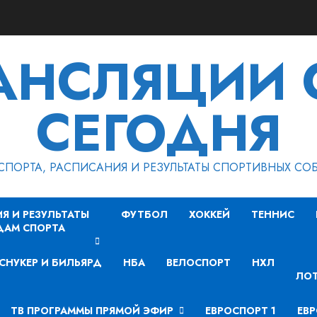
РАНСЛЯЦИИ 
СЕГОДНЯ
СПОРТА, РАСПИСАНИЯ И РЕЗУЛЬТАТЫ СПОРТИВНЫХ СО
Я И РЕЗУЛЬТАТЫ
ФУТБОЛ
ХОККЕЙ
ТЕННИС
ДАМ СПОРТА
СНУКЕР И БИЛЬЯРД
НБА
ВЕЛОСПОРТ
НХЛ
ЛОТ
ТВ ПРОГРАММЫ ПРЯМОЙ ЭФИР
ЕВРОСПОРТ 1
ЕВР