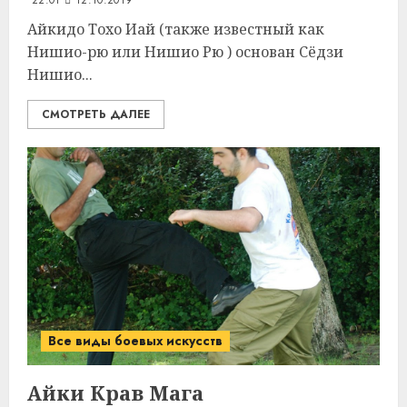
22:01
12.10.2019
Айкидо Тохо Иай (также известный как
Нишио-рю или Нишио Рю ) основан Сёдзи
Нишио...
СМОТРЕТЬ ДАЛЕЕ
Все виды боевых искусств
Айки Крав Мага