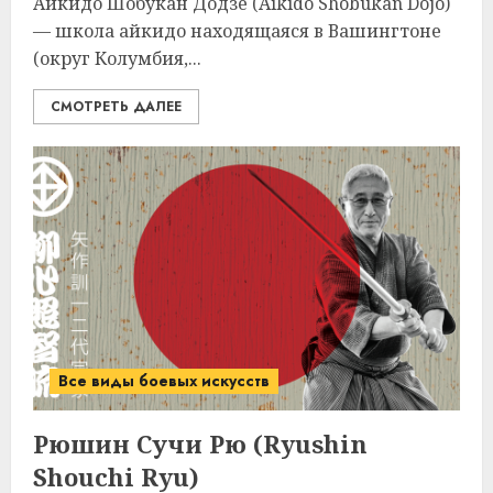
Айкидо Шобукан Додзе (Aikido Shobukan Dojo)
— школа айкидо находящаяся в Вашингтоне
(округ Колумбия,...
СМОТРЕТЬ ДАЛЕЕ
Все виды боевых искусств
Рюшин Cучи Рю (Ryushin
Shouchi Ryu)