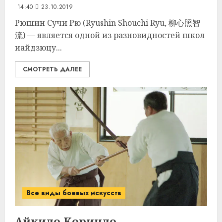
14:40
23.10.2019
Рюшин Cучи Рю (Ryushin Shouchi Ryu, 柳心照智
流) — является одной из разновидностей школ
иайдзюцу...
СМОТРЕТЬ ДАЛЕЕ
Все виды боевых искусств
Айкидо Кориндо